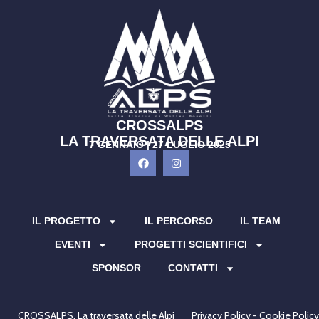
CROSSALPS
LA TRAVERSATA DELLE ALPI
7 GENNAIO | 27 LUGLIO 2025
IL PROGETTO
IL PERCORSO
IL TEAM
EVENTI
PROGETTI SCIENTIFICI
SPONSOR
CONTATTI
CROSSALPS. La traversata delle Alpi
Privacy Policy - Cookie Policy