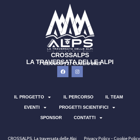
CROSSALPS
LA TRAVERSATA DELLE ALPI
7 GENNAIO | 27 LUGLIO 2025
IL PROGETTO
IL PERCORSO
IL TEAM
EVENTI
PROGETTI SCIENTIFICI
SPONSOR
CONTATTI
CROSSALPS. La traversata delle Alpi
Privacy Policy - Cookie Policy