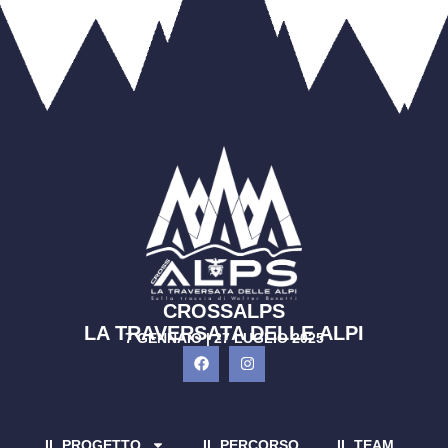
CROSSALPS
LA TRAVERSATA DELLE ALPI
7 GENNAIO | 27 LUGLIO 2025
IL PROGETTO
IL PERCORSO
IL TEAM