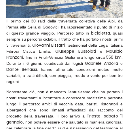
Il primo dei 30 raid della traversata collettiva delle Alpi, da
Parma alla Sella di Godovici, ha rappresentato il punto di inizio
bicicletta,
di questo grande viaggio. Percorso tutto in
quasi
sempre su percorsi ciclabili, il tratto che ha portato i nostri primi
Giovanni Bizzarri,
3 traversanti,
testimonial della Lega Italiana
Giuseppe Bussolati
Maurizio
Fibrosi Cistica Emilia,
e
Franzoni,
550 km
fino in Friuli-Venezia Giulia era lungo circa
.
Gabriele Anzolla
Durante i 6 giorni, coadiuvati dai logisti
e
Dante Benassi,
hanno affrontato condizioni meteo molto
variabili, a tratti difficili, con pioggia, freddo e vento per ben tre
.
regioni
Nonostante ciò, non è mancato l’entusiasmo che ha portato i
nostri traversanti a incontrare e conoscere moltissime persone
lungo il percorso: amici di vecchia data, baristi, ristoratori e
albergatori che sono rimasti affascinati dal racconto del
Trieste
sabato 11
progetto della traversata. Il loro arrivo a
,
gennaio
, non poteva essere che salutato in maniera calorosa:
per celebrare la fine del 1° raid e il passaggio del testimone al