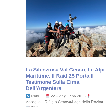
La Silenziosa Val Gesso, Le Alpi
Marittime. Il Raid 25 Porta Il
Testimone Sulla Cima
Dell’Argentera
Raid 25
22 – 27 giugno 2025
Acceglio – Rifugio Genova/Lago della Rovina