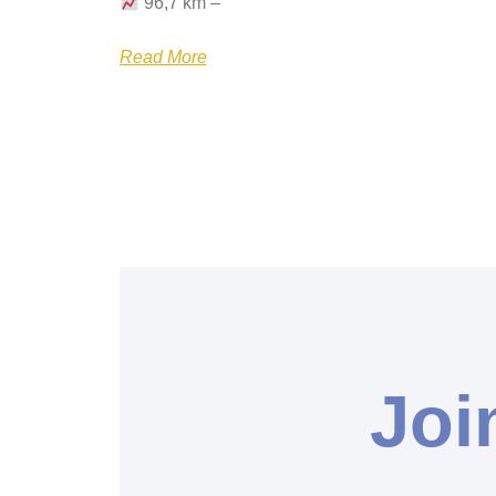
96,7 km –
Read More
Joi